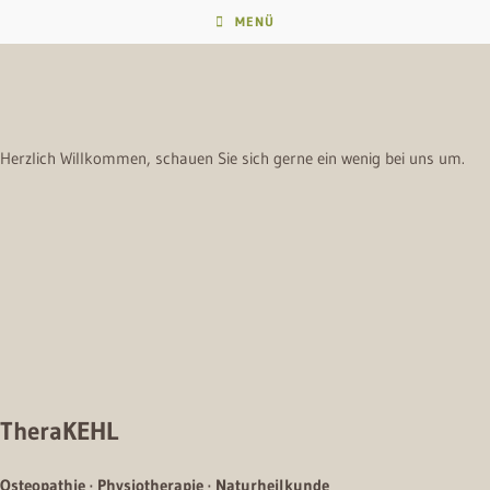
Zum
MENÜ
Inhalt
springen
Herzlich Willkommen, schauen Sie sich gerne ein wenig bei uns um.
TheraKEHL
Osteopathie · Physiotherapie · Naturheilkunde